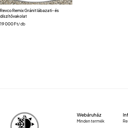
Revco Remix Gránit lábazati- és
díszítővakolat
19 000
Ft
/ db
Webáruház
In
Minden termék
Re