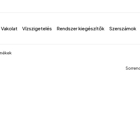
Vakolat
Vízszigetelés
Rendszer kiegészítők
Szerszámok
rmékek
Sorren