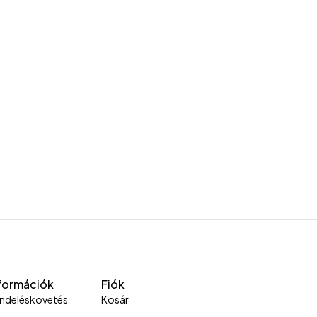
formációk
Fiók
ndeléskövetés
Kosár