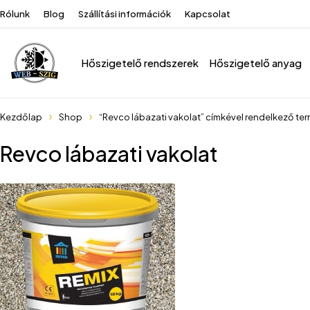
Rólunk
Blog
Szállítási információk
Kapcsolat
Hőszigetelő rendszerek
Hőszigetelő anyag
Kezdőlap
Shop
“Revco lábazati vakolat” címkével rendelkező te
Revco lábazati vakolat