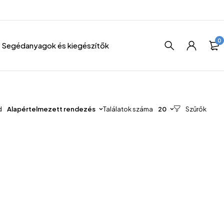
0
Segédanyagok és kiegészítők
d
Alapértelmezett rendezés
Találatok száma
20