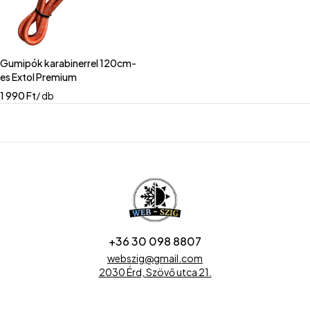
Gumipók karabinerrel 120cm-
es Extol Premium
1 990
Ft
/ db
+36 30 098 8807
webszig@gmail.com
2030 Érd, Szövő utca 21.