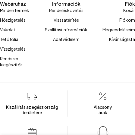
Webáruház
Információk
Fiók
Minden termék
Rendeléskövetés
Kosár
Hőszigetelés
Visszatérítés
Fiókom
Vakolat
Szállítási információk
Megrendeléseim
Tetőfólia
Adatvédelem
Kívánságlista
Vízszigetelés
Rendszer
kiegészítők
Kiszállítás az egész ország
Alacsony
területére
árak