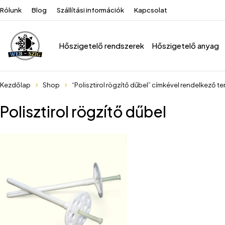
Rólunk
Blog
Szállítási információk
Kapcsolat
Hőszigetelő rendszerek
Hőszigetelő anyag
Kezdőlap
Shop
“Polisztirol rögzítő dűbel” címkével rendelkező t
Polisztirol rögzítő dűbel