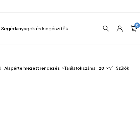
0
Segédanyagok és kiegészítők
d
Alapértelmezett rendezés
Találatok száma
20