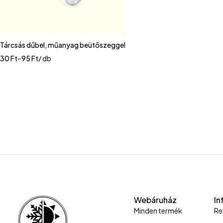
Tárcsás dűbel, műanyag beütőszeggel
30
Ft
–
95
Ft
/ db
Webáruház
In
Minden termék
Re