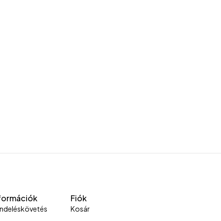
formációk
Fiók
ndeléskövetés
Kosár