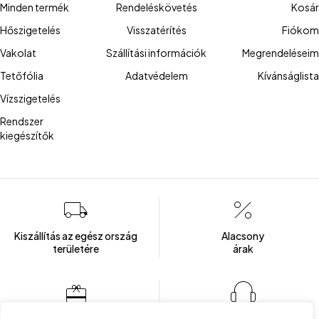
Minden termék
Rendeléskövetés
Kosár
Hőszigetelés
Visszatérítés
Fiókom
Vakolat
Szállítási információk
Megrendeléseim
Tetőfólia
Adatvédelem
Kívánságlista
Vízszigetelés
Rendszer
kiegészítők
Kiszállítás az egész ország
Alacsony
területére
árak
Több mint 100 elégedett ügyfél
Ügyfélszolgálat