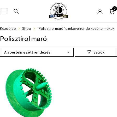
0
Kezdőlap
Shop
“Polisztirol maró” címkével rendelkező termékek
Polisztirol maró
Alapértelmezett rendezés