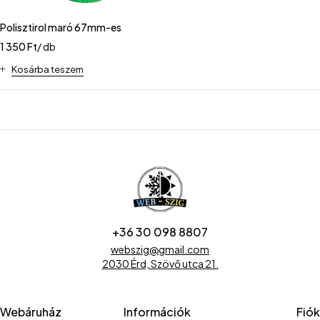
Polisztirol maró 67mm-es
1 350
Ft
/ db
Kosárba teszem
+36 30 098 8807
webszig@gmail.com
2030 Érd, Szövő utca 21.
Webáruház
Információk
Fiók