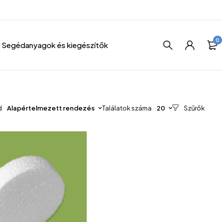
0
Segédanyagok és kiegészítők
d
Alapértelmezett rendezés
Találatok száma
20