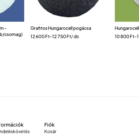
m -
Grafitos Hungarocell pogácsa
Hungarocel
db/csomag)
12 600
Ft
–
12 750
Ft
/ db
10 800
Ft
–
formációk
Fiók
ndeléskövetés
Kosár