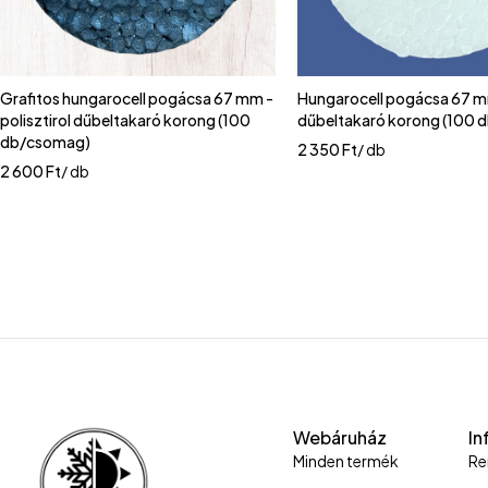
Grafitos hungarocell pogácsa 67 mm -
Hungarocell pogácsa 67 m
polisztirol dűbeltakaró korong (100
dűbeltakaró korong (100 
db/csomag)
2 350
Ft
/ db
2 600
Ft
/ db
Webáruház
In
Minden termék
Re