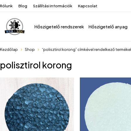
Rólunk
Blog
Szállítási információk
Kapcsolat
Hőszigetelő rendszerek
Hőszigetelő anyag
Kezdőlap
Shop
“polisztirol korong” címkével rendelkező terméke
polisztirol korong