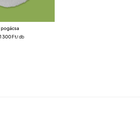
l pogácsa
11 300
Ft
/ db