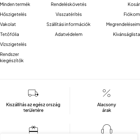
Minden termék
Rendeléskövetés
Kosár
Hőszigetelés
Visszatérítés
Fiókom
Vakolat
Szállítási információk
Megrendeléseim
Tetőfólia
Adatvédelem
Kívánságlista
Vízszigetelés
Rendszer
kiegészítők
Kiszállítás az egész ország
Alacsony
területére
árak