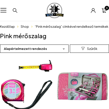
0
Kezdőlap
Shop
“Pink mérőszalag” címkével rendelkező termékek
Pink mérőszalag
Alapértelmezett rendezés