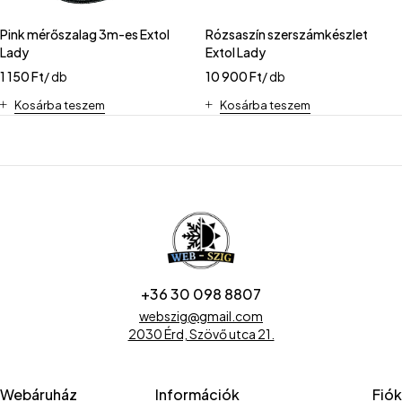
Pink mérőszalag 3m-es Extol
Rózsaszín szerszámkészlet
Lady
Extol Lady
1 150
Ft
/ db
10 900
Ft
/ db
Kosárba teszem
Kosárba teszem
+36 30 098 8807
webszig@gmail.com
2030 Érd, Szövő utca 21.
Webáruház
Információk
Fiók