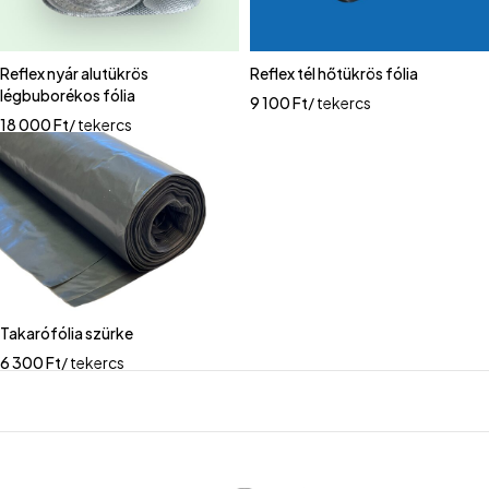
Reflex nyár alutükrös
Reflex tél hőtükrös fólia
légbuborékos fólia
9 100
Ft
/ tekercs
18 000
Ft
/ tekercs
Takarófólia szürke
6 300
Ft
/ tekercs