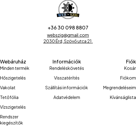
+36 30 098 8807
webszig@gmail.com
2030 Érd, Szövő utca 21.
Webáruház
Információk
Fiók
Minden termék
Rendeléskövetés
Kosár
Hőszigetelés
Visszatérítés
Fiókom
Vakolat
Szállítási információk
Megrendeléseim
Tetőfólia
Adatvédelem
Kívánságlista
Vízszigetelés
Rendszer
kiegészítők