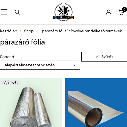
0
Kezdőlap
Shop
“párazáró fólia” címkével rendelkező termékek
párazáró fólia
Sorrend
Alapértelmezett rendezés
Ajánlott