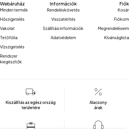
Webáruház
Információk
Fiók
Minden termék
Rendeléskövetés
Kosár
Hőszigetelés
Visszatérítés
Fiókom
Vakolat
Szállítási információk
Megrendeléseim
Tetőfólia
Adatvédelem
Kívánságlista
Vízszigetelés
Rendszer
kiegészítők
Kiszállítás az egész ország
Alacsony
területére
árak