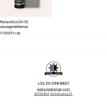
Matizol Eco GV 35
vízszigetelőlemez
11 000
Ft
/ db
+36 30 098 8807
webszig@gmail.com
2030 Érd, Szövő utca 21.