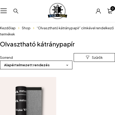
0
Kezdőlap
Shop
“Olvasztható kátránypapír” címkével rendelkező
termékek
Olvasztható kátránypapír
Sorrend
Alapértelmezett rendezés