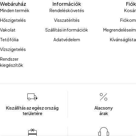
Webáruház
Információk
Fiók
Minden termék
Rendeléskövetés
Kosár
Hőszigetelés
Visszatérítés
Fiókom
Vakolat
Szállítási információk
Megrendeléseim
Tetőfólia
Adatvédelem
Kívánságlista
Vízszigetelés
Rendszer
kiegészítők
Kiszállítás az egész ország
Alacsony
területére
árak