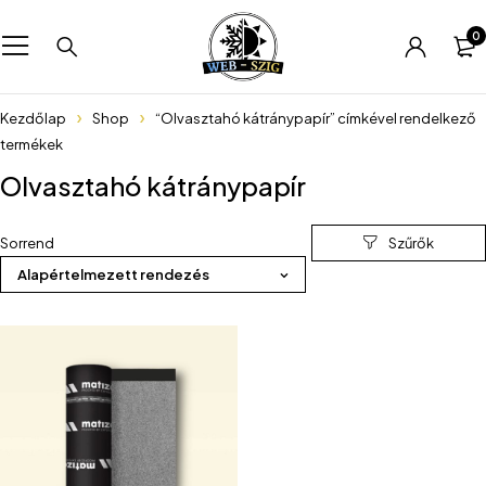
0
Kezdőlap
Shop
“Olvasztahó kátránypapír” címkével rendelkező
termékek
Olvasztahó kátránypapír
Sorrend
Alapértelmezett rendezés