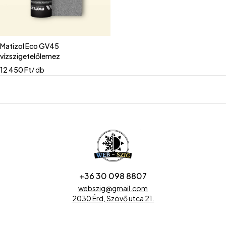
Matizol Eco GV45
vízszigetelőlemez
12 450
Ft
/ db
+36 30 098 8807
webszig@gmail.com
2030 Érd, Szövő utca 21.