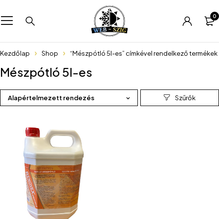
0
Kezdőlap
Shop
“Mészpótló 5l-es” címkével rendelkező termékek
Mészpótló 5l-es
Alapértelmezett rendezés