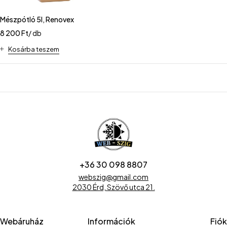
Mészpótló 5l, Renovex
8 200
Ft
/ db
Kosárba teszem
+36 30 098 8807
webszig@gmail.com
2030 Érd, Szövő utca 21.
Webáruház
Információk
Fiók