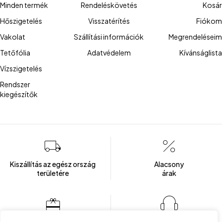
Minden termék
Rendeléskövetés
Kosár
Hőszigetelés
Visszatérítés
Fiókom
Vakolat
Szállítási információk
Megrendeléseim
Tetőfólia
Adatvédelem
Kívánságlista
Vízszigetelés
Rendszer
kiegészítők
Kiszállítás az egész ország
Alacsony
területére
árak
Több mint 100 elégedett ügyfél
Ügyfélszolgálat