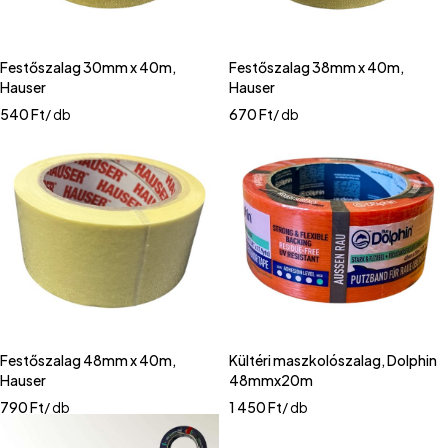
Festőszalag 30mm x 40m,
Festőszalag 38mm x 40m,
Hauser
Hauser
540
Ft
/ db
670
Ft
/ db
Festőszalag 48mm x 40m,
Kültéri maszkolószalag, Dolphin
Hauser
48mmx20m
790
Ft
/ db
1 450
Ft
/ db