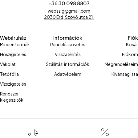
+36 30 098 8807
webszig@gmail.com
2030 Érd, Szövő utca 21.
Webáruház
Információk
Fiók
Minden termék
Rendeléskövetés
Kosár
Hőszigetelés
Visszatérítés
Fiókom
Vakolat
Szállítási információk
Megrendeléseim
Tetőfólia
Adatvédelem
Kívánságlista
Vízszigetelés
Rendszer
kiegészítők