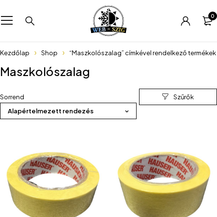
0
Kezdőlap
Shop
“Maszkolószalag” címkével rendelkező termékek
Maszkolószalag
Sorrend
Alapértelmezett rendezés