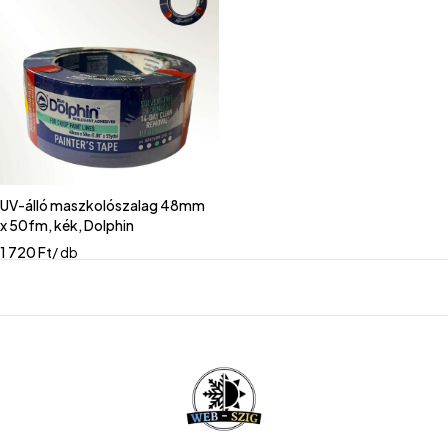
UV-álló maszkolószalag 48mm
x 50fm, kék, Dolphin
1 720
Ft
/ db