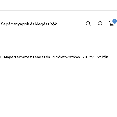
0
Segédanyagok és kiegészítők
d
Alapértelmezett rendezés
Találatok száma
20