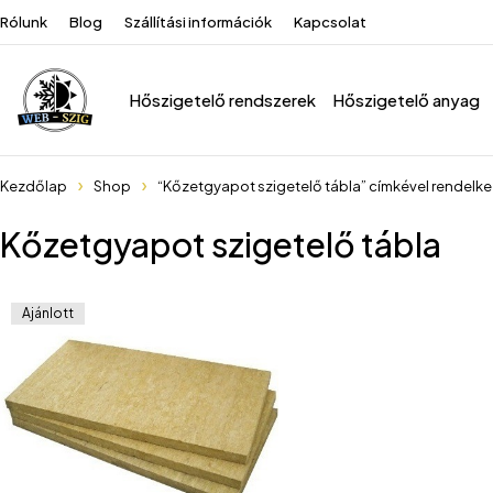
Rólunk
Blog
Szállítási információk
Kapcsolat
Hőszigetelő rendszerek
Hőszigetelő anyag
Kezdőlap
Shop
“Kőzetgyapot szigetelő tábla” címkével rendelk
Kőzetgyapot szigetelő tábla
Ajánlott