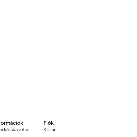
formációk
Fiók
ndeléskövetés
Kosár