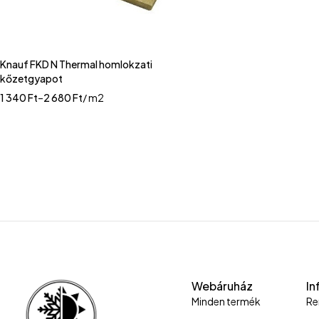
Knauf FKD N Thermal homlokzati
kőzetgyapot
1 340
Ft
–
2 680
Ft
/ m2
Webáruház
In
Minden termék
Re