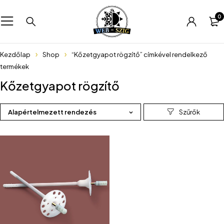
0
Kezdőlap
Shop
“Kőzetgyapot rögzítő” címkével rendelkező
termékek
Kőzetgyapot rögzítő
Alapértelmezett rendezés