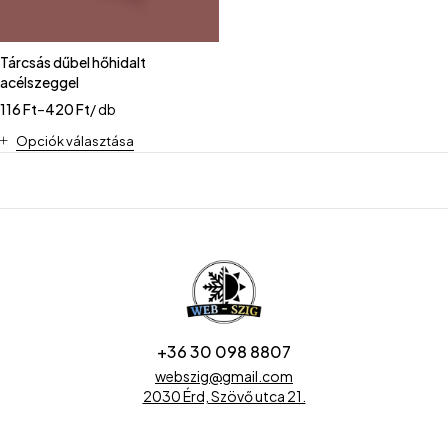
Tárcsás dűbel hőhidalt
acélszeggel
116
Ft
–
420
Ft
/ db
Opciók választása
+36 30 098 8807
webszig@gmail.com
2030 Érd, Szövő utca 21.