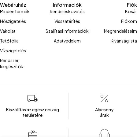
Webáruház
Információk
Fiók
Minden termék
Rendeléskövetés
Kosár
Hőszigetelés
Visszatérítés
Fiókom
Vakolat
Szállítási információk
Megrendeléseim
Tetőfólia
Adatvédelem
Kívánságlista
Vízszigetelés
Rendszer
kiegészítők
Kiszállítás az egész ország
Alacsony
területére
árak