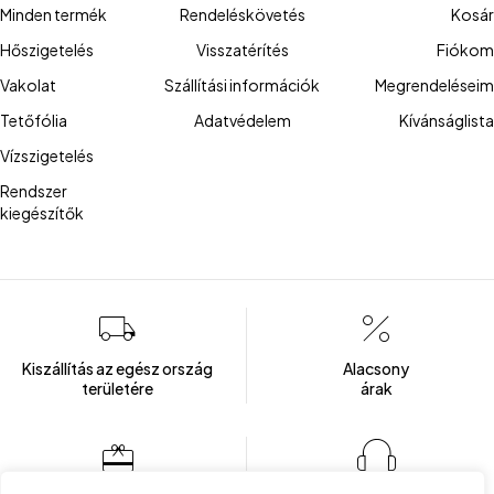
Minden termék
Rendeléskövetés
Kosár
Hőszigetelés
Visszatérítés
Fiókom
Vakolat
Szállítási információk
Megrendeléseim
Tetőfólia
Adatvédelem
Kívánságlista
Vízszigetelés
Rendszer
kiegészítők
Kiszállítás az egész ország
Alacsony
területére
árak