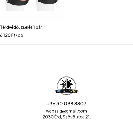
Térdvédő, zselés 1 pár
6 120
Ft
/ db
+36 30 098 8807
webszig@gmail.com
2030 Érd, Szövő utca 21.