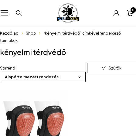
0
Kezdőlap
Shop
“kényelmi térdvédő” címkével rendelkező
termékek
kényelmi térdvédő
Sorrend
Alapértelmezett rendezés