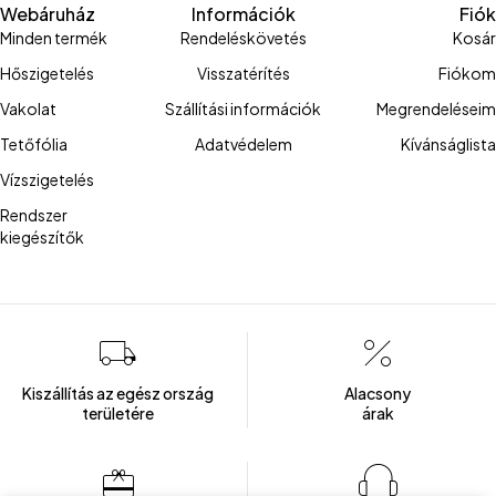
Webáruház
Információk
Fiók
Minden termék
Rendeléskövetés
Kosár
Hőszigetelés
Visszatérítés
Fiókom
Vakolat
Szállítási információk
Megrendeléseim
Tetőfólia
Adatvédelem
Kívánságlista
Vízszigetelés
Rendszer
kiegészítők
Kiszállítás az egész ország
Alacsony
területére
árak