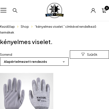
0
Kezdőlap
Shop
“kényelmes viselet.” címkével rendelkező
termékek
kényelmes viselet.
Sorrend
Alapértelmezett rendezés