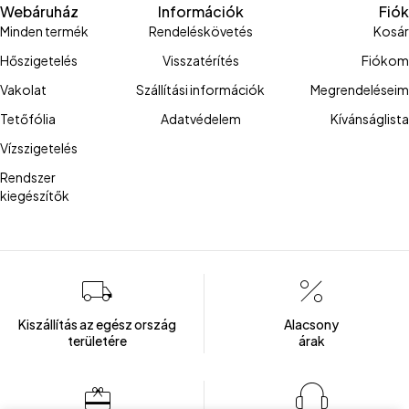
Webáruház
Információk
Fiók
Minden termék
Rendeléskövetés
Kosár
Hőszigetelés
Visszatérítés
Fiókom
Vakolat
Szállítási információk
Megrendeléseim
Tetőfólia
Adatvédelem
Kívánságlista
Vízszigetelés
Rendszer
kiegészítők
Kiszállítás az egész ország
Alacsony
területére
árak