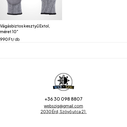
Vágásbiztos kesztyű Extol,
méret 10"
990
Ft
/ db
+36 30 098 8807
webszig@gmail.com
2030 Érd, Szövő utca 21.