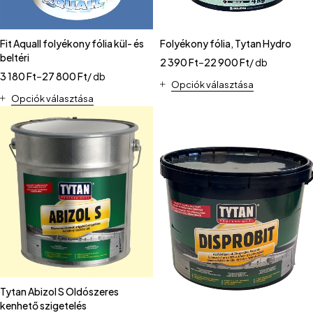
Fit Aquall folyékony fólia kül- és
Folyékony fólia, Tytan Hydro
beltéri
2 390
Ft
–
22 900
Ft
/ db
3 180
Ft
–
27 800
Ft
/ db
Opciók választása
Opciók választása
Tytan Abizol S Oldószeres
kenhető szigetelés