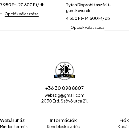
7 950
Ft
–
20 800
Ft
/ db
Tytan Disprobit aszfalt-
gumikeverék
Opciók választása
4 350
Ft
–
14 500
Ft
/ db
Opciók választása
+36 30 098 8807
webszig@gmail.com
2030 Érd, Szövő utca 21.
Webáruház
Információk
Fiók
Minden termék
Rendeléskövetés
Kosár