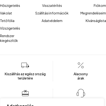
Hőszigetelés
Visszatérítés
Fiókom
Vakolat
Szállítási információk
Megrendeléseim
Tetőfólia
Adatvédelem
Kívánságlista
Vízszigetelés
Rendszer
kiegészítők
Kiszállítás az egész ország
Alacsony
területére
árak
Több mint 100 elégedett ügyfél
Ügyfélszolgálat
Adatkezelés