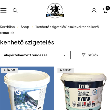
0
Kezdőlap
Shop
“kenhető szigetelés” címkével rendelkező
termékek
kenhető szigetelés
Alapértelmezett rendezés
Ajánlott
Ajánlott