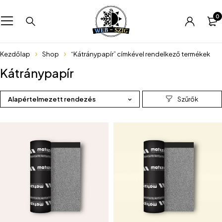
0
Kezdőlap
Shop
“Kátránypapír” címkével rendelkező termékek
Kátránypapír
Alapértelmezett rendezés