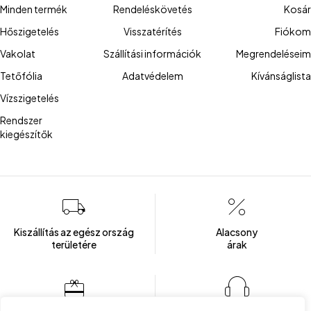
Minden termék
Rendeléskövetés
Kosár
Hőszigetelés
Visszatérítés
Fiókom
Vakolat
Szállítási információk
Megrendeléseim
Tetőfólia
Adatvédelem
Kívánságlista
Vízszigetelés
Rendszer
kiegészítők
Kiszállítás az egész ország
Alacsony
területére
árak