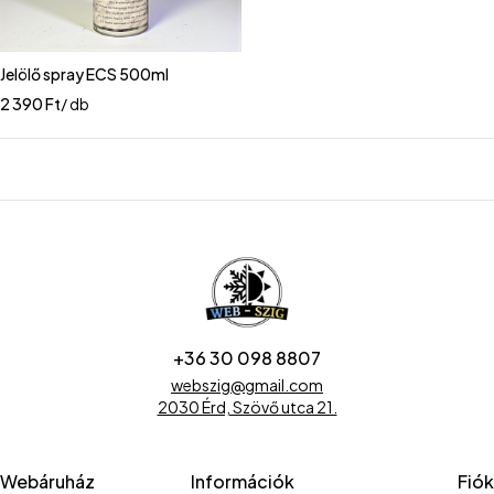
Jelölő spray ECS 500ml
2 390
Ft
/ db
+36 30 098 8807
webszig@gmail.com
2030 Érd, Szövő utca 21.
Webáruház
Információk
Fiók