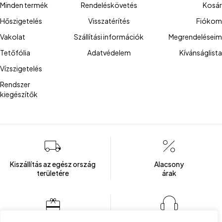
Minden termék
Rendeléskövetés
Kosár
Hőszigetelés
Visszatérítés
Fiókom
Vakolat
Szállítási információk
Megrendeléseim
Tetőfólia
Adatvédelem
Kívánságlista
Vízszigetelés
Rendszer
kiegészítők
Kiszállítás az egész ország
Alacsony
területére
árak
Több mint 100 elégedett ügyfél
Ügyfélszolgálat