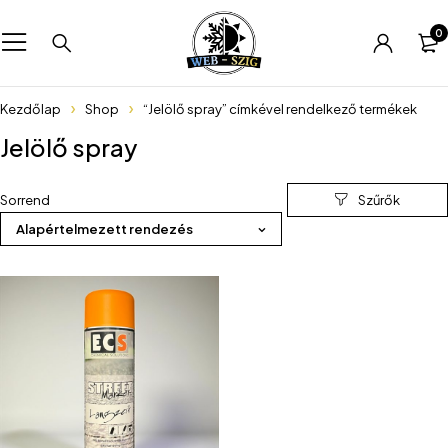
0
Kezdőlap
Shop
“Jelölő spray” címkével rendelkező termékek
Jelölő spray
Sorrend
Alapértelmezett rendezés