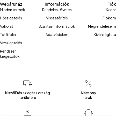
Webáruház
Információk
Fiók
Minden termék
Rendeléskövetés
Kosár
Hőszigetelés
Visszatérítés
Fiókom
Vakolat
Szállítási információk
Megrendeléseim
Tetőfólia
Adatvédelem
Kívánságlista
Vízszigetelés
Rendszer
kiegészítők
Kiszállítás az egész ország
Alacsony
területére
árak