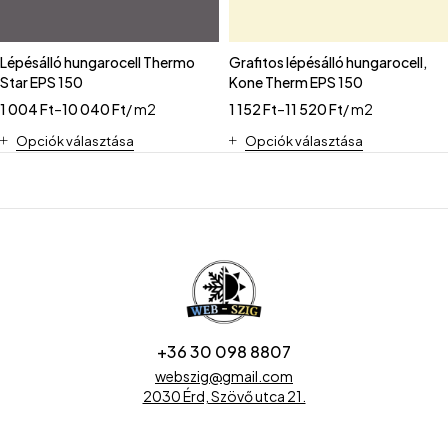
Lépésálló hungarocell Thermo
Grafitos lépésálló hungarocell,
Star EPS 150
Kone Therm EPS 150
1 004
Ft
–
10 040
Ft
/ m2
1 152
Ft
–
11 520
Ft
/ m2
Opciók választása
Opciók választása
+36 30 098 8807
webszig@gmail.com
2030 Érd, Szövő utca 21.