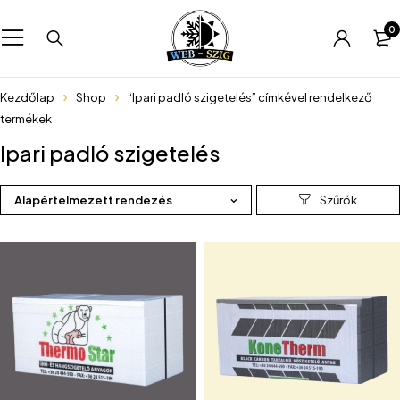
0
Kezdőlap
Shop
“Ipari padló szigetelés” címkével rendelkező
termékek
Ipari padló szigetelés
Alapértelmezett rendezés