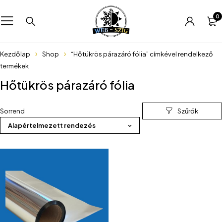
0
Kezdőlap
Shop
“Hőtükrös párazáró fólia” címkével rendelkező
termékek
Hőtükrös párazáró fólia
Sorrend
Alapértelmezett rendezés