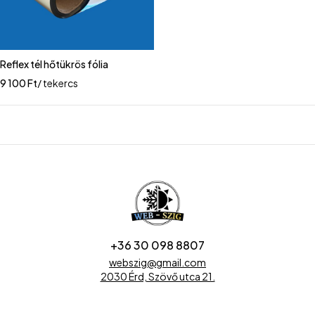
Reflex tél hőtükrös fólia
9 100
Ft
/ tekercs
+36 30 098 8807
webszig@gmail.com
2030 Érd, Szövő utca 21.