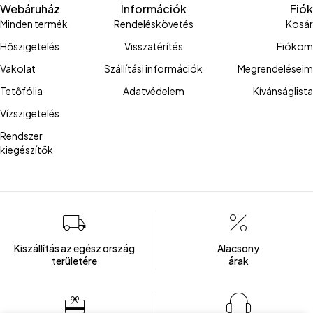
Webáruház
Információk
Fiók
Minden termék
Rendeléskövetés
Kosár
Hőszigetelés
Visszatérítés
Fiókom
Vakolat
Szállítási információk
Megrendeléseim
Tetőfólia
Adatvédelem
Kívánságlista
Vízszigetelés
Rendszer
kiegészítők
Kiszállítás az egész ország
Alacsony
területére
árak