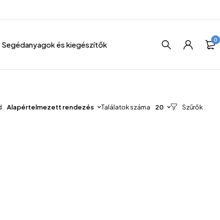
0
Segédanyagok és kiegészítők
d
Alapértelmezett rendezés
Találatok száma
20