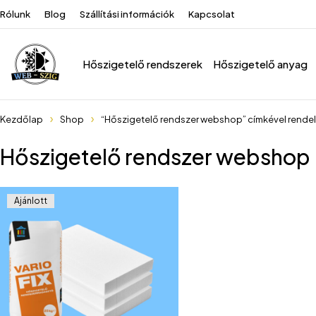
Rólunk
Blog
Szállítási információk
Kapcsolat
Hőszigetelő rendszerek
Hőszigetelő anyag
Kezdőlap
Shop
“Hőszigetelő rendszer webshop” címkével rende
Hőszigetelő rendszer webshop
Ajánlott