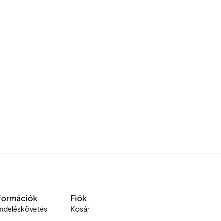
formációk
Fiók
ndeléskövetés
Kosár