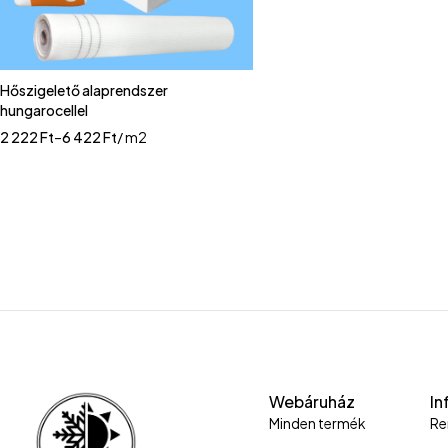
Hőszigelető alaprendszer
hungarocellel
2 222
Ft
–
6 422
Ft
/ m2
Webáruház
In
Minden termék
Re