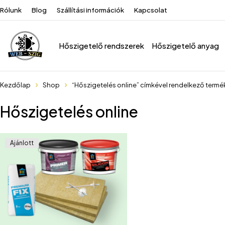
Rólunk
Blog
Szállítási információk
Kapcsolat
Hőszigetelő rendszerek
Hőszigetelő anyag
Kezdőlap
Shop
“Hőszigetelés online” címkével rendelkező termé
Hőszigetelés online
Ajánlott