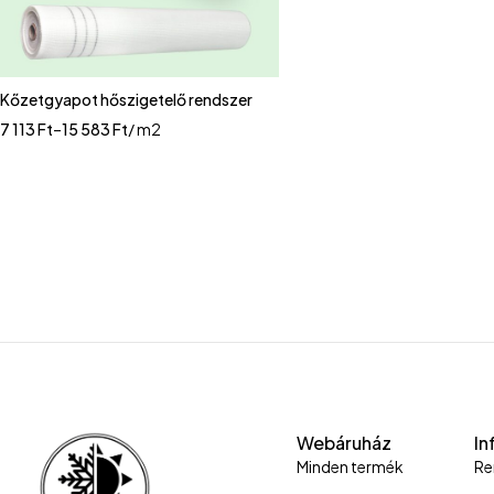
Kőzetgyapot hőszigetelő rendszer
7 113
Ft
–
15 583
Ft
/ m2
Webáruház
In
Minden termék
Re