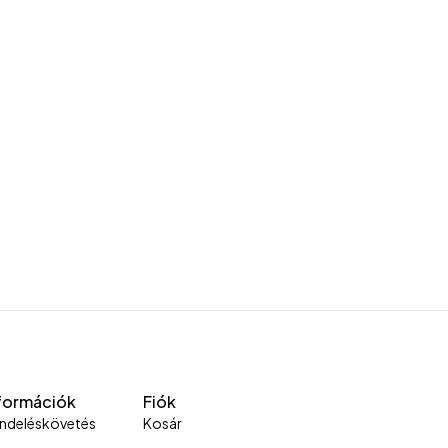
formációk
Fiók
ndeléskövetés
Kosár