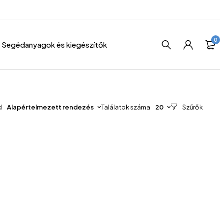
0
Segédanyagok és kiegészítők
d
Alapértelmezett rendezés
Találatok száma
20