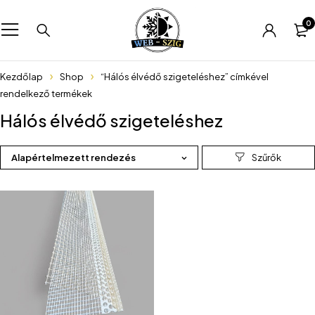
0
Kezdőlap
Shop
“Hálós élvédő szigeteléshez” címkével
rendelkező termékek
Hálós élvédő szigeteléshez
Alapértelmezett rendezés