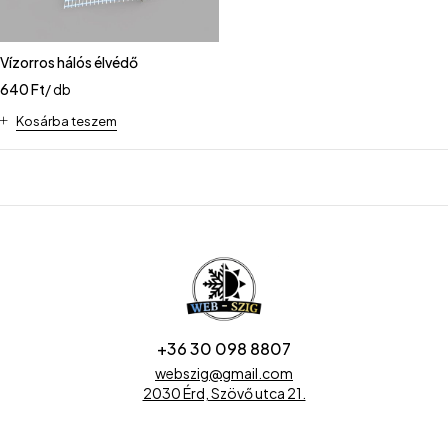
Vízorros hálós élvédő
640
Ft
/ db
Kosárba teszem
+36 30 098 8807
webszig@gmail.com
2030 Érd, Szövő utca 21.