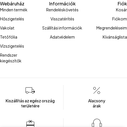
Webáruház
Információk
Fiók
Minden termék
Rendeléskövetés
Kosár
Hőszigetelés
Visszatérítés
Fiókom
Vakolat
Szállítási információk
Megrendeléseim
Tetőfólia
Adatvédelem
Kívánságlista
Vízszigetelés
Rendszer
kiegészítők
Kiszállítás az egész ország
Alacsony
területére
árak