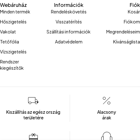
Webáruház
Információk
Fiók
Minden termék
Rendeléskövetés
Kosár
Hőszigetelés
Visszatérítés
Fiókom
Vakolat
Szállítási információk
Megrendeléseim
Tetőfólia
Adatvédelem
Kívánságlista
Vízszigetelés
Rendszer
kiegészítők
Kiszállítás az egész ország
Alacsony
területére
árak