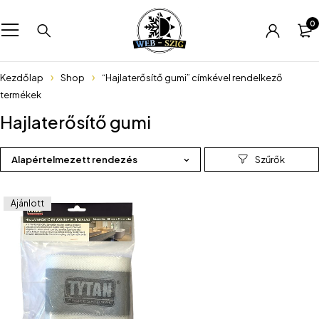
0
Kezdőlap
Shop
“Hajlaterősítő gumi” címkével rendelkező
termékek
Hajlaterősítő gumi
Alapértelmezett rendezés
Ajánlott