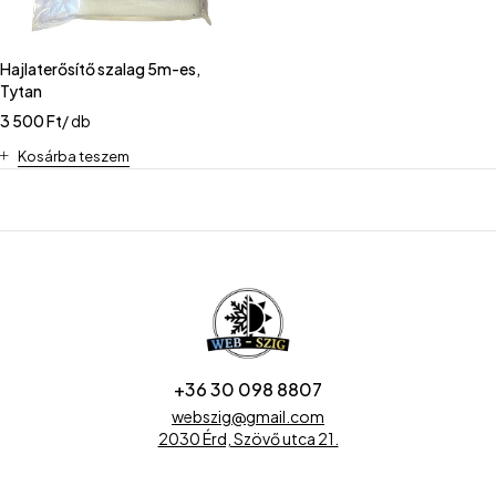
Hajlaterősítő szalag 5m-es,
Tytan
3 500
Ft
/ db
Kosárba teszem
+36 30 098 8807
webszig@gmail.com
2030 Érd, Szövő utca 21.