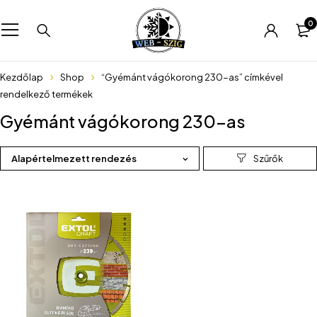
0
Kezdőlap
Shop
“Gyémánt vágókorong 230-as” címkével
rendelkező termékek
Gyémánt vágókorong 230-as
Alapértelmezett rendezés