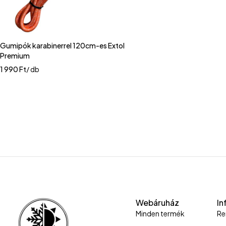
Gumipók karabinerrel 120cm-es Extol
Premium
1 990
Ft
/ db
Webáruház
In
Minden termék
Re