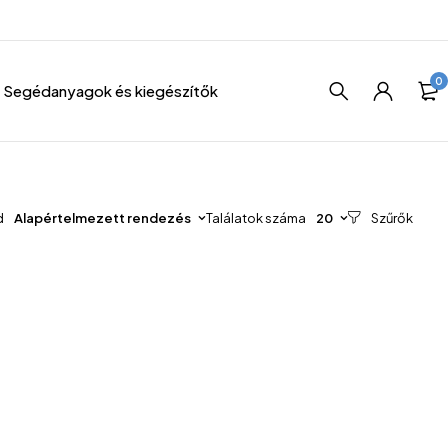
0
Segédanyagok és kiegészítők
d
Alapértelmezett rendezés
Találatok száma
20