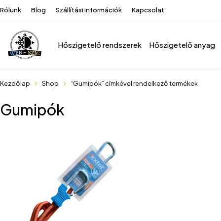
Rólunk
Blog
Szállítási információk
Kapcsolat
Hőszigetelő rendszerek
Hőszigetelő anyag
Kezdőlap
Shop
“Gumipók” címkével rendelkező termékek
Gumipók