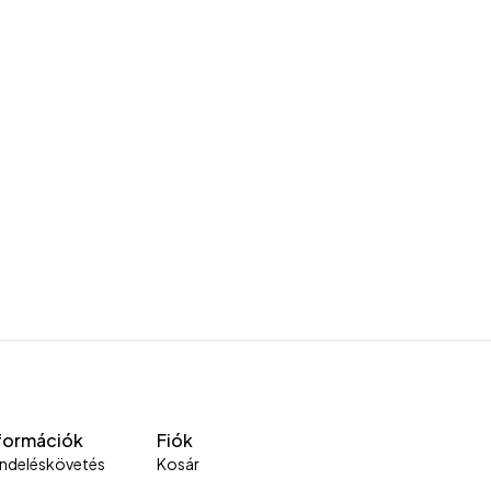
formációk
Fiók
ndeléskövetés
Kosár