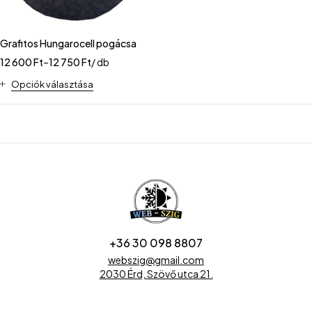
Grafitos Hungarocell pogácsa
12 600
Ft
–
12 750
Ft
/ db
Opciók választása
+36 30 098 8807
webszig@gmail.com
2030 Érd, Szövő utca 21.