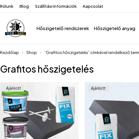
Rólunk
Blog
Szállítási információk
Kapcsolat
Hőszigetelő rendszerek
Hőszigetelő anyag
Kezdőlap
Shop
“Grafitos hőszigetelés” címkével rendelkező ter
Grafitos hőszigetelés
Ajánlott
Ajánlott