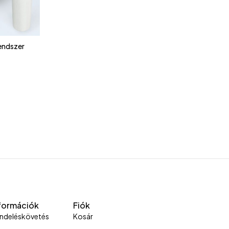
rendszer
formációk
Fiók
ndeléskövetés
Kosár