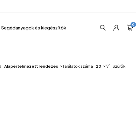
0
Segédanyagok és kiegészítők
d
Alapértelmezett rendezés
Találatok száma
20