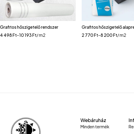
Grafitos hőszigetelő rendszer
Grafitos hőszigetelő alap
4 498
Ft
–
10 193
Ft
/ m2
2 770
Ft
–
8 200
Ft
/ m2
Webáruház
In
Minden termék
Re