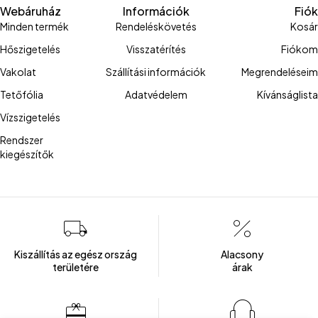
Webáruház
Információk
Fiók
Minden termék
Rendeléskövetés
Kosár
Hőszigetelés
Visszatérítés
Fiókom
Vakolat
Szállítási információk
Megrendeléseim
Tetőfólia
Adatvédelem
Kívánságlista
Vízszigetelés
Rendszer
kiegészítők
Kiszállítás az egész ország
Alacsony
területére
árak