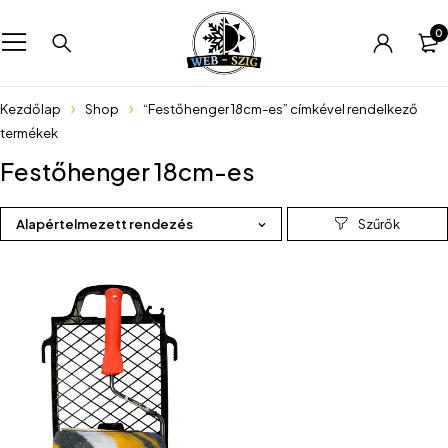
0
Kezdőlap
Shop
“Festőhenger 18cm-es” címkével rendelkező
termékek
Festőhenger 18cm-es
Alapértelmezett rendezés