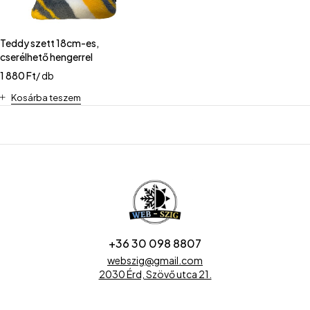
Teddy szett 18cm-es,
cserélhető hengerrel
1 880
Ft
/ db
Kosárba teszem
+36 30 098 8807
webszig@gmail.com
2030 Érd, Szövő utca 21.