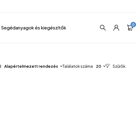
0
Segédanyagok és kiegészítők
d
Alapértelmezett rendezés
Találatok száma
20