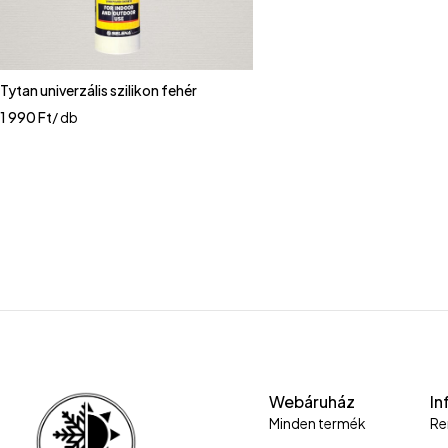
Tytan univerzális szilikon fehér
1 990
Ft
/ db
Webáruház
In
Minden termék
Re