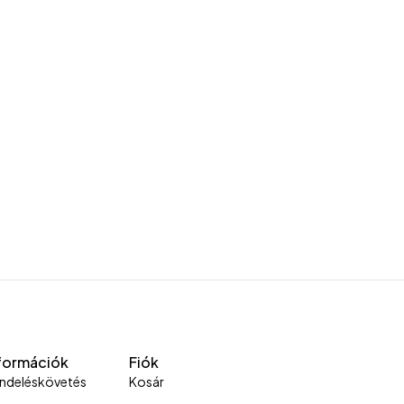
formációk
Fiók
ndeléskövetés
Kosár