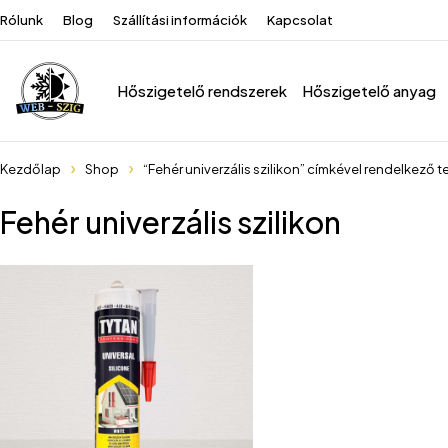
Rólunk
Blog
Szállítási információk
Kapcsolat
Hőszigetelő rendszerek
Hőszigetelő anyag
Kezdőlap
Shop
“Fehér univerzális szilikon” címkével rendelkező 
Fehér univerzális szilikon