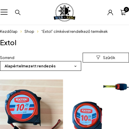
0
Kezdőlap
Shop
“Extol” címkével rendelkező termékek
Extol
Sorrend
Alapértelmezett rendezés