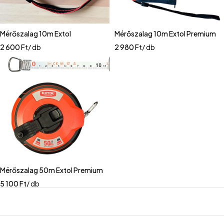
Mérőszalag 10m Extol
Mérőszalag 10m Extol Premium
2 600
Ft
/ db
2 980
Ft
/ db
Mérőszalag 50m Extol Premium
5 100
Ft
/ db