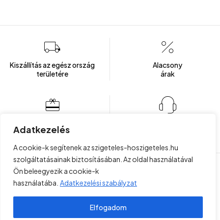
Kiszállítás az egész ország
Alacsony
területére
árak
Több mint 100 elégedett ügyfél
Ügyfélszolgálat
Adatkezelés
Hétfőtől - Péntekig: 8:00 - 16:00
A cookie-k segítenek az szigeteles-hoszigeteles.hu
szolgáltatásainak biztosításában. Az oldal használatával
Ön beleegyezik a cookie-k
Copyright © 2023 . Minden jog fenntartva!
Felhasználási
használatába.
Adatkezelési szabályzat
Project Plus Kft
feltételek
Elfogadom