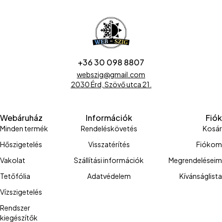
+36 30 098 8807
webszig@gmail.com
2030 Érd, Szövő utca 21.
Webáruház
Információk
Fiók
Minden termék
Rendeléskövetés
Kosár
Hőszigetelés
Visszatérítés
Fiókom
Vakolat
Szállítási információk
Megrendeléseim
Tetőfólia
Adatvédelem
Kívánságlista
Vízszigetelés
Rendszer
kiegészítők