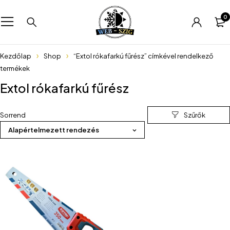
0
Kezdőlap
Shop
“Extol rókafarkú fűrész” címkével rendelkező
termékek
Extol rókafarkú fűrész
Sorrend
Alapértelmezett rendezés