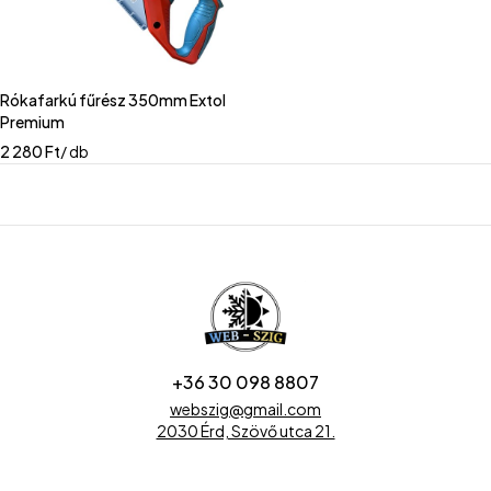
Rókafarkú fűrész 350mm Extol
Premium
2 280
Ft
/ db
+36 30 098 8807
webszig@gmail.com
2030 Érd, Szövő utca 21.