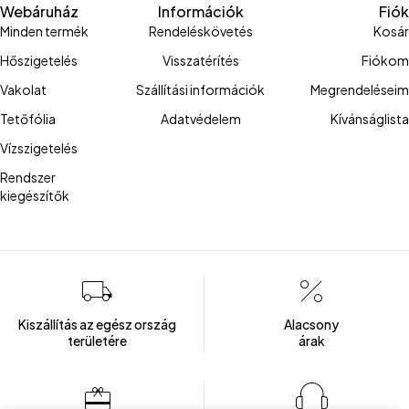
Webáruház
Információk
Fiók
Minden termék
Rendeléskövetés
Kosár
Hőszigetelés
Visszatérítés
Fiókom
Vakolat
Szállítási információk
Megrendeléseim
Tetőfólia
Adatvédelem
Kívánságlista
Vízszigetelés
Rendszer
kiegészítők
Kiszállítás az egész ország
Alacsony
területére
árak