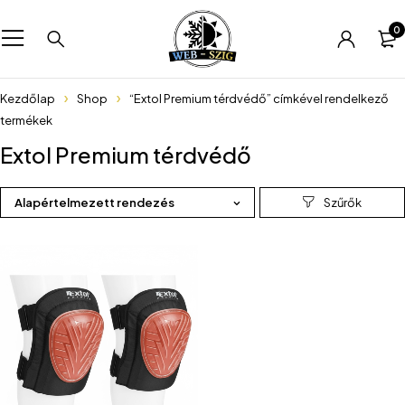
0
Kezdőlap
Shop
“Extol Premium térdvédő” címkével rendelkező
termékek
Extol Premium térdvédő
Alapértelmezett rendezés