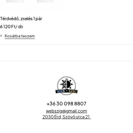
Térdvédő, zselés 1 pár
6 120
Ft
/ db
Kosárba teszem
+36 30 098 8807
webszig@gmail.com
2030 Érd, Szövő utca 21.