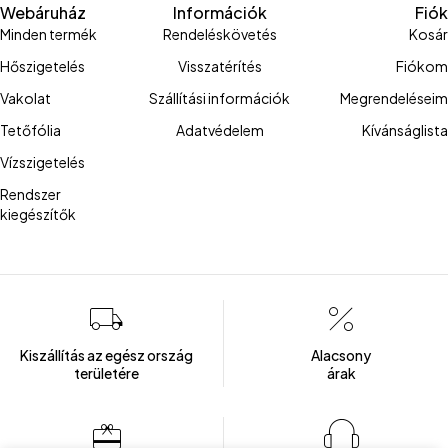
Webáruház
Információk
Fiók
Minden termék
Rendeléskövetés
Kosár
Hőszigetelés
Visszatérítés
Fiókom
Vakolat
Szállítási információk
Megrendeléseim
Tetőfólia
Adatvédelem
Kívánságlista
Vízszigetelés
Rendszer
kiegészítők
Kiszállítás az egész ország
Alacsony
területére
árak