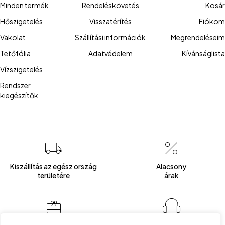
Minden termék
Rendeléskövetés
Kosár
Hőszigetelés
Visszatérítés
Fiókom
Vakolat
Szállítási információk
Megrendeléseim
Tetőfólia
Adatvédelem
Kívánságlista
Vízszigetelés
Rendszer
kiegészítők
Kiszállítás az egész ország
Alacsony
területére
árak
Több mint 100 elégedett ügyfél
Ügyfélszolgálat