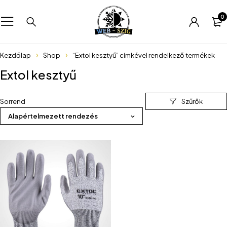
0
Kezdőlap
Shop
“Extol kesztyű” címkével rendelkező termékek
Extol kesztyű
Sorrend
Alapértelmezett rendezés