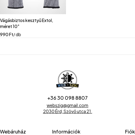
Vágásbiztos kesztyű Extol,
méret 10"
990
Ft
/ db
+36 30 098 8807
webszig@gmail.com
2030 Érd, Szövő utca 21.
Webáruház
Információk
Fiók