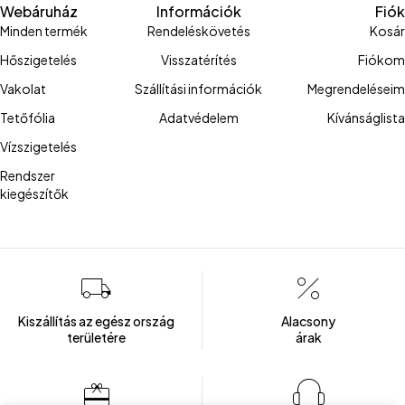
Webáruház
Információk
Fiók
Minden termék
Rendeléskövetés
Kosár
Hőszigetelés
Visszatérítés
Fiókom
Vakolat
Szállítási információk
Megrendeléseim
Tetőfólia
Adatvédelem
Kívánságlista
Vízszigetelés
Rendszer
kiegészítők
Kiszállítás az egész ország
Alacsony
területére
árak