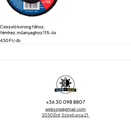
Csiszoló korong fához,
fémhez, műanyaghoz 115-ös
430
Ft
/ db
+36 30 098 8807
webszig@gmail.com
2030 Érd, Szövő utca 21.