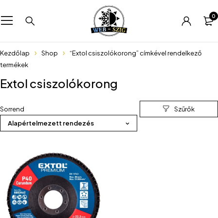
0
Kezdőlap
Shop
“Extol csiszolókorong” címkével rendelkező
termékek
Extol csiszolókorong
Sorrend
Alapértelmezett rendezés