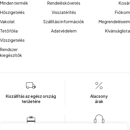
Minden termék
Rendeléskövetés
Kosár
Hőszigetelés
Visszatérítés
Fiókom
Vakolat
Szállítási információk
Megrendeléseim
Tetőfólia
Adatvédelem
Kívánságlista
Vízszigetelés
Rendszer
kiegészítők
Kiszállítás az egész ország
Alacsony
területére
árak
Több mint 100 elégedett ügyfél
Ügyfélszolgálat