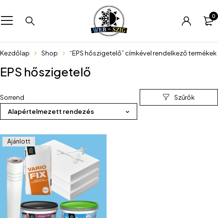
0
Kezdőlap
Shop
“EPS hőszigetelő” címkével rendelkező termékek
EPS hőszigetelő
Sorrend
Alapértelmezett rendezés
Ajánlott