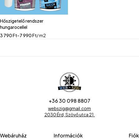
Hőszigetelő rendszer
hungarocellel
3 790
Ft
–
7 990
Ft
/ m2
+36 30 098 8807
webszig@gmail.com
2030 Érd, Szövő utca 21.
Webáruház
Információk
Fiók