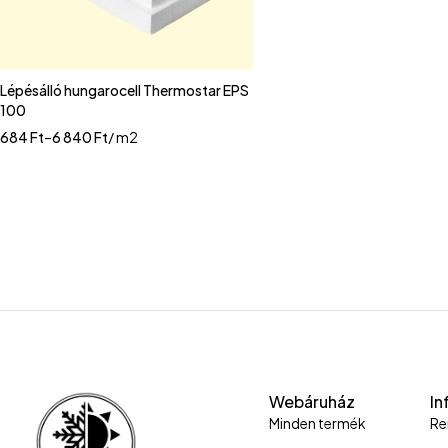
Lépésálló hungarocell Thermostar EPS
100
684
Ft
–
6 840
Ft
/ m2
Webáruház
In
Minden termék
Re