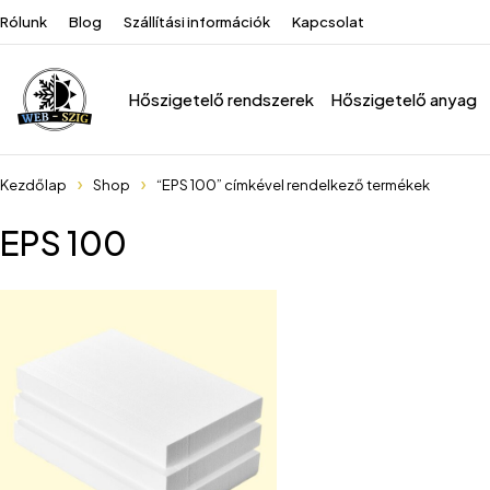
Rólunk
Blog
Szállítási információk
Kapcsolat
Hőszigetelő rendszerek
Hőszigetelő anyag
Kezdőlap
Shop
“EPS 100” címkével rendelkező termékek
EPS 100