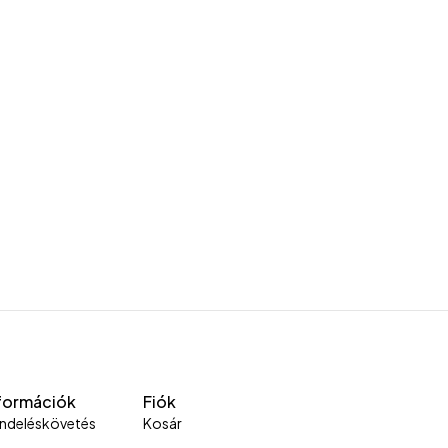
formációk
Fiók
ndeléskövetés
Kosár