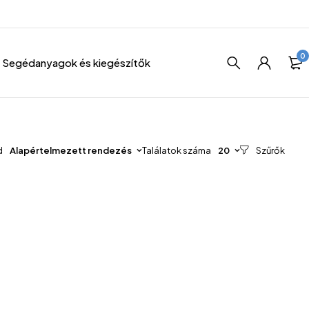
0
Segédanyagok és kiegészítők
d
Alapértelmezett rendezés
Találatok száma
20