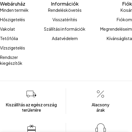
Webáruház
Információk
Fiók
Minden termék
Rendeléskövetés
Kosár
Hőszigetelés
Visszatérítés
Fiókom
Vakolat
Szállítási információk
Megrendeléseim
Tetőfólia
Adatvédelem
Kívánságlista
Vízszigetelés
Rendszer
kiegészítők
Kiszállítás az egész ország
Alacsony
területére
árak