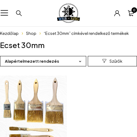
0
Kezdőlap
Shop
“Ecset 30mm” címkével rendelkező termékek
Ecset 30mm
Alapértelmezett rendezés