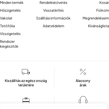
Minden termék
Rendeléskövetés
Kosár
Hőszigetelés
Visszatérítés
Fiókom
Vakolat
Szállítási információk
Megrendeléseim
Tetőfólia
Adatvédelem
Kívánságlista
Vízszigetelés
Rendszer
kiegészítők
Kiszállítás az egész ország
Alacsony
területére
árak
Több mint 100 elégedett ügyfél
Ügyfélszolgálat