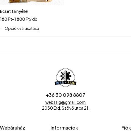
Ecset fa nyéllel
180
Ft
–
1 800
Ft
/ db
Opciók választása
+36 30 098 8807
webszig@gmail.com
2030 Érd, Szövő utca 21.
Webáruház
Információk
Fiók