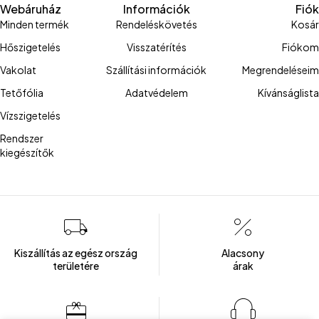
Webáruház
Információk
Fiók
Minden termék
Rendeléskövetés
Kosár
Hőszigetelés
Visszatérítés
Fiókom
Vakolat
Szállítási információk
Megrendeléseim
Tetőfólia
Adatvédelem
Kívánságlista
Vízszigetelés
Rendszer
kiegészítők
Kiszállítás az egész ország
Alacsony
területére
árak