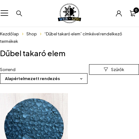
0
Kezdőlap
Shop
“Dűbel takaró elem” címkével rendelkező
termékek
Dűbel takaró elem
Sorrend
Alapértelmezett rendezés