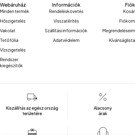
Webáruház
Információk
Fiók
Minden termék
Rendeléskövetés
Kosár
Hőszigetelés
Visszatérítés
Fiókom
Vakolat
Szállítási információk
Megrendeléseim
Tetőfólia
Adatvédelem
Kívánságlista
Vízszigetelés
Rendszer
kiegészítők
Kiszállítás az egész ország
Alacsony
területére
árak