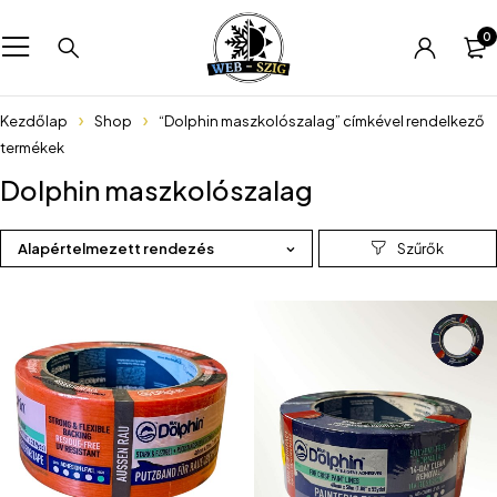
0
Kezdőlap
Shop
“Dolphin maszkolószalag” címkével rendelkező
termékek
Dolphin maszkolószalag
Alapértelmezett rendezés