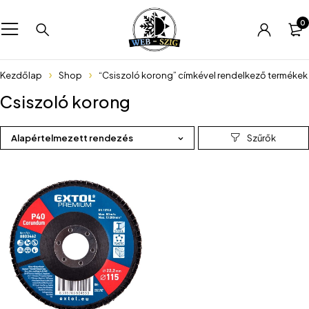
0
Kezdőlap
Shop
“Csiszoló korong” címkével rendelkező termékek
Csiszoló korong
Alapértelmezett rendezés