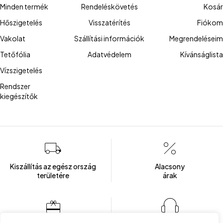
Minden termék
Rendeléskövetés
Kosár
Hőszigetelés
Visszatérítés
Fiókom
Vakolat
Szállítási információk
Megrendeléseim
Tetőfólia
Adatvédelem
Kívánságlista
Vízszigetelés
Rendszer
kiegészítők
Kiszállítás az egész ország
Alacsony
területére
árak