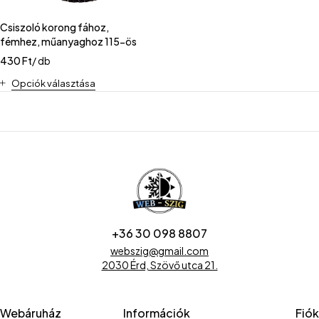
Csiszoló korong fához,
fémhez, műanyaghoz 115-ös
430
Ft
/ db
Opciók választása
+36 30 098 8807
webszig@gmail.com
2030 Érd, Szövő utca 21.
Webáruház
Információk
Fiók