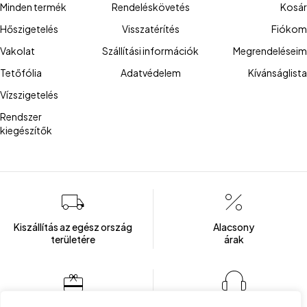
Minden termék
Rendeléskövetés
Kosár
Hőszigetelés
Visszatérítés
Fiókom
Vakolat
Szállítási információk
Megrendeléseim
Tetőfólia
Adatvédelem
Kívánságlista
Vízszigetelés
Rendszer
kiegészítők
Kiszállítás az egész ország
Alacsony
területére
árak
Több mint 100 elégedett ügyfél
Ügyfélszolgálat