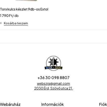
Torx kulcs készlet 9db-os Extol
1 790
Ft
/ db
Kosárba teszem
+36 30 098 8807
webszig@gmail.com
2030 Érd, Szövő utca 21.
Webáruház
Információk
Fiók