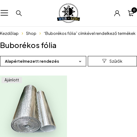
0
Kezdőlap
Shop
“Buborékos fólia” címkével rendelkező termékek
Buborékos fólia
Alapértelmezett rendezés
Ajánlott