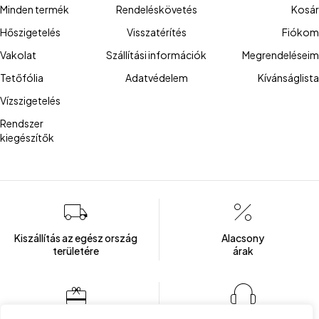
Minden termék
Rendeléskövetés
Kosár
Hőszigetelés
Visszatérítés
Fiókom
Vakolat
Szállítási információk
Megrendeléseim
Tetőfólia
Adatvédelem
Kívánságlista
Vízszigetelés
Rendszer
kiegészítők
Kiszállítás az egész ország
Alacsony
területére
árak