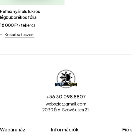
Reflex nyár alutükrös
légbuborékos fólia
18 000
Ft
/ tekercs
Kosárba teszem
+36 30 098 8807
webszig@gmail.com
2030 Érd, Szövő utca 21.
Webáruház
Információk
Fiók