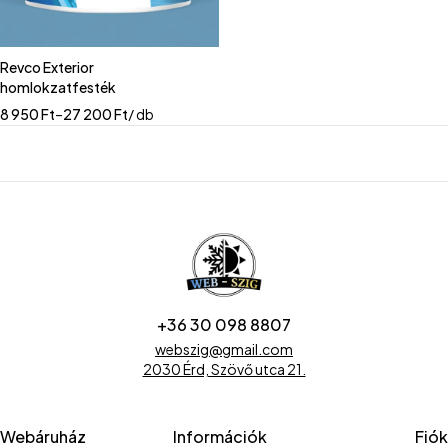
Revco Exterior
homlokzatfesték
8 950
Ft
–
27 200
Ft
/ db
+36 30 098 8807
webszig@gmail.com
2030 Érd, Szövő utca 21.
Webáruház
Információk
Fiók