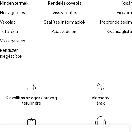
Minden termék
Rendeléskövetés
Kosár
Hőszigetelés
Visszatérítés
Fiókom
Vakolat
Szállítási információk
Megrendeléseim
Tetőfólia
Adatvédelem
Kívánságlista
Vízszigetelés
Rendszer
kiegészítők
Kiszállítás az egész ország
Alacsony
területére
árak
Több mint 100 elégedett ügyfél
Ügyfélszolgálat