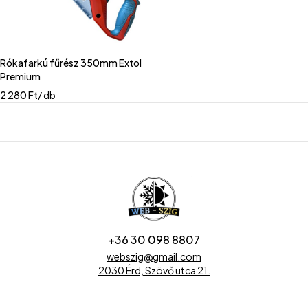
Rókafarkú fűrész 350mm Extol
Premium
2 280
Ft
/ db
+36 30 098 8807
webszig@gmail.com
2030 Érd, Szövő utca 21.