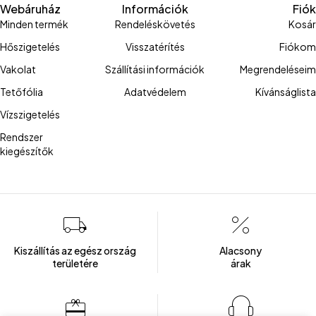
Webáruház
Információk
Fiók
Minden termék
Rendeléskövetés
Kosár
Hőszigetelés
Visszatérítés
Fiókom
Vakolat
Szállítási információk
Megrendeléseim
Tetőfólia
Adatvédelem
Kívánságlista
Vízszigetelés
Rendszer
kiegészítők
Kiszállítás az egész ország
Alacsony
területére
árak