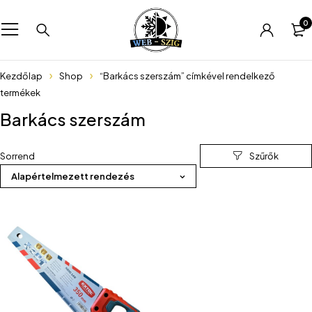
0
Kezdőlap
Shop
“Barkács szerszám” címkével rendelkező
termékek
Barkács szerszám
Sorrend
Alapértelmezett rendezés