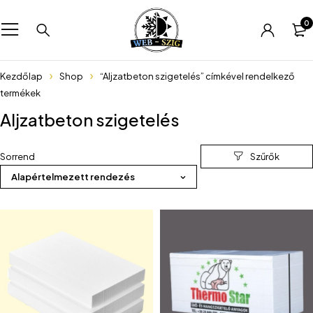
0
Kezdőlap
Shop
“Aljzatbeton szigetelés” címkével rendelkező
termékek
Aljzatbeton szigetelés
Sorrend
Alapértelmezett rendezés