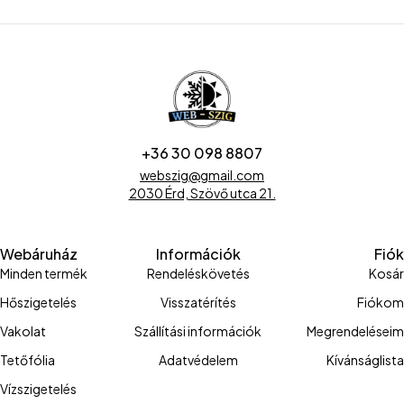
+36 30 098 8807
webszig@gmail.com
2030 Érd, Szövő utca 21.
Webáruház
Információk
Fiók
Minden termék
Rendeléskövetés
Kosár
Hőszigetelés
Visszatérítés
Fiókom
Vakolat
Szállítási információk
Megrendeléseim
Tetőfólia
Adatvédelem
Kívánságlista
Vízszigetelés