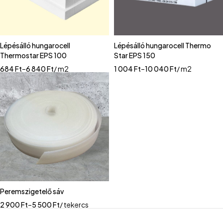
Lépésálló hungarocell
Lépésálló hungarocell Thermo
Thermostar EPS 100
Star EPS 150
684
Ft
–
6 840
Ft
/ m2
1 004
Ft
–
10 040
Ft
/ m2
Peremszigetelő sáv
2 900
Ft
–
5 500
Ft
/ tekercs