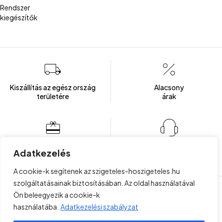
Rendszer
kiegészítők
Kiszállítás az egész ország
Alacsony
területére
árak
Több mint 100 elégedett ügyfél
Ügyfélszolgálat
Adatkezelés
Hétfőtől - Péntekig: 8:00 - 16:00
A cookie-k segítenek az szigeteles-hoszigeteles.hu
szolgáltatásainak biztosításában. Az oldal használatával
Ön beleegyezik a cookie-k
Copyright © 2023 . Minden jog fenntartva!
Felhasználási
használatába.
Adatkezelési szabályzat
Project Plus Kft
feltételek