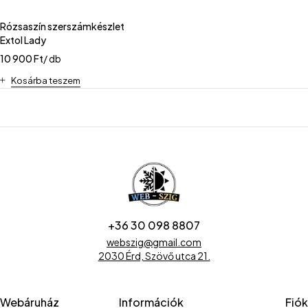
Rózsaszín szerszámkészlet
Extol Lady
10 900
Ft
/ db
Kosárba teszem
+36 30 098 8807
webszig@gmail.com
2030 Érd, Szövő utca 21.
Webáruház
Információk
Fiók