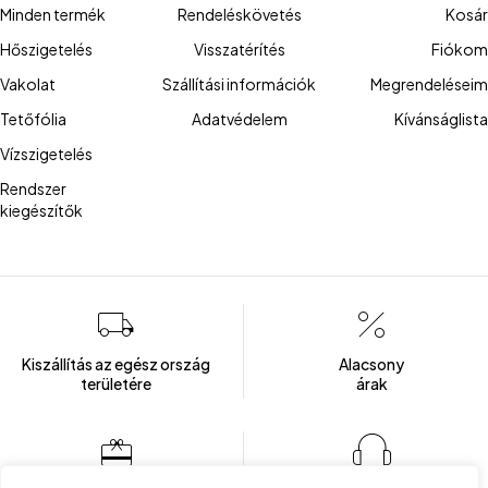
Minden termék
Rendeléskövetés
Kosár
Hőszigetelés
Visszatérítés
Fiókom
Vakolat
Szállítási információk
Megrendeléseim
Tetőfólia
Adatvédelem
Kívánságlista
Vízszigetelés
Rendszer
kiegészítők
Kiszállítás az egész ország
Alacsony
területére
árak