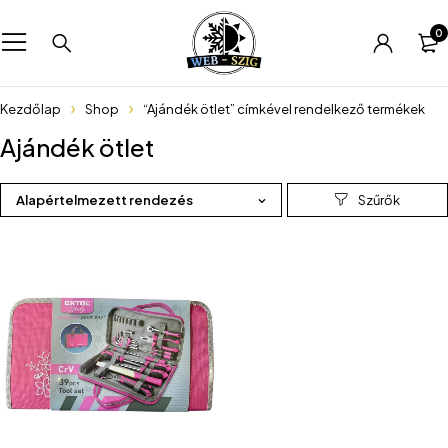
0
Kezdőlap
Shop
“Ajándék ötlet” címkével rendelkező termékek
Ajándék ötlet
Alapértelmezett rendezés