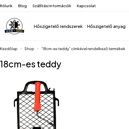
Rólunk
Blog
Szállítási információk
Kapcsolat
Hőszigetelő rendszerek
Hőszigetelő anyag
Kezdőlap
Shop
“18cm-es teddy” címkével rendelkező termékek
18cm-es teddy