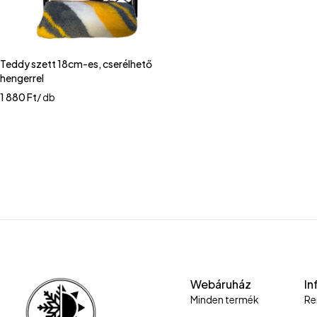
Teddy szett 18cm-es, cserélhető
hengerrel
1 880
Ft
/ db
Webáruház
In
Minden termék
Re