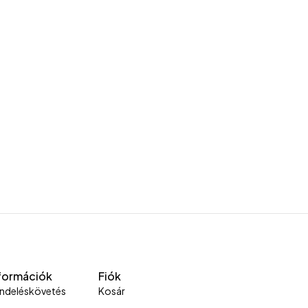
formációk
Fiók
ndeléskövetés
Kosár