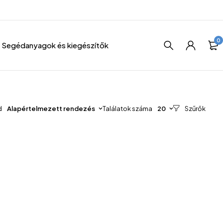
0
Segédanyagok és kiegészítők
d
Alapértelmezett rendezés
Találatok száma
20